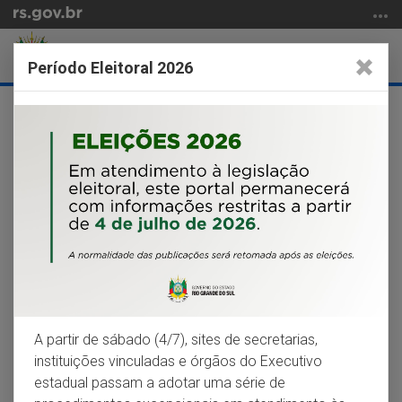
Ir
para
SECRETARIA DA
o
Abrir
Alter
SEGURANÇA PÚBLICA
Período Eleitoral 2026
conteúdo
a
a
Ir
Início
busca
nave
para
do
o
conteúdo
menu
Anterior
Pausar
Próximo
Ir
para
SERVIÇOS E INFORMAÇÕES
a
busca
Consulta Roubo/Furto de Veículos
Delegacia Online RS
A partir de sábado (4/7), sites de secretarias,
instituições vinculadas e órgãos do Executivo
Estatísticas
estadual passam a adotar uma série de