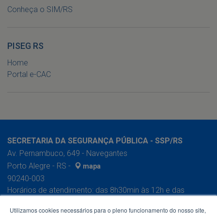
Conheça o SIM/RS
PISEG RS
Home
Portal e-CAC
SECRETARIA DA SEGURANÇA PÚBLICA - SSP/RS
Av. Pernambuco, 649 - Navegantes
Porto Alegre - RS -
mapa
90240-003
Horários de atendimento: das 8h30min às 12h e das
13h30min às 17h30min
Utilizamos cookies necessários para o pleno funcionamento do nosso site,