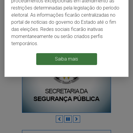
procedimentos excepcionais em atendimento às
Disque-Denúncia
restrições determinadas pela legislação do período
eleitoral. As informações ficarão centralizadas no
MAIS SERVIÇOS E INFORMAÇÕES
portal de notícias do governo do Estado até o fim
das eleições. Redes sociais ficarão inativas
momentaneamente ou serão criados perfis
temporários.
Saiba mais
Anterior
Pausar
Próximo